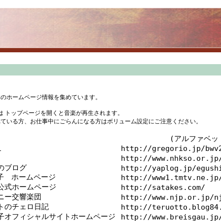
体のホームページ情報を集めています。
は トップページを開くと音楽が再生されます。
いる方、お仕事中にごらんになる方はボリューム設定にご注意ください。
(アルファベッ
1
http://gregorio.jp/bwv
http://www.nhkso.or.jp
のブログ
http://yaplog.jp/egush
子 ホームページ
http://www1.tmtv.ne.jp
公式ホームページ
http://satakes.com/
ニー交響楽団
http://www.njp.or.jp/n
トのチェロ日記
http://teruotto.blog84
子オフィシャルサイトホームページ
http://www.breisgau.jp