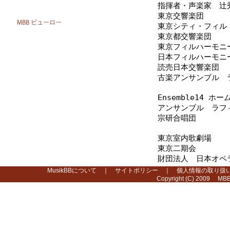
指揮者・声楽家 辻
東京交響楽団
東京シティ・フィル
東京都交響楽団
東京フィルハーモニ
日本フィルハーモニ
読売日本交響楽団
古楽アンサンブル 
Ensemble14 ホ
アンサンブル ラフ
宗研合唱団
東京室内歌劇場
東京二期会
財団法人 日本オペ
MusikBBについて
｜
サイトポリシー
｜
個人情報の取り扱
Copyright (C) 2009 MBB 