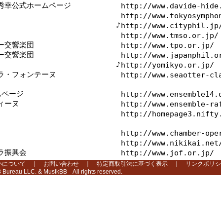
秀幸公式ホームページ
http://www.davide-hide
http://www.tokyosympho
♪
http://www.cityphil.jp
http://www.tmso.or.jp/
ー交響楽団
http://www.tpo.or.jp/
ー交響楽団
http://www.japanphil.o
♪
http://yomikyo.or.jp/
ラ・フォンテーヌ
http://www.seaotter-cl
ームページ
http://www.ensemble14.
ィーヌ
http://www.ensemble-ra
http://homepage3.nifty
http://www.chamber-ope
http://www.nikikai.net
ラ振興会
http://www.jof.or.jp/
いについて
｜
お問い合わせ
｜
特定商取引法に基づく表示
｜
リンクポリシ
Bureau LLC. & MusikBB All rights reserved.