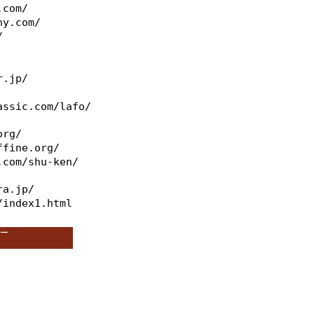
.com/
ny.com/
/
r.jp/
assic.com/lafo/
org/
ffine.org/
.com/shu-ken/
ra.jp/
/index1.html
ー