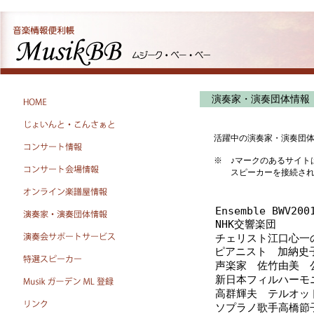
演奏家・演奏団体情報
活躍中の演奏家・演奏団
※ ♪マークのあるサイト
スピーカーを接続されて
Ensemble BWV200
NHK交響楽団
チェリスト江口心一
ピアニスト 加納史
声楽家 佐竹由美 
新日本フィルハーモ
高群輝夫 テルオッ
ソプラノ歌手高橋節