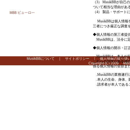
（3） MusikBB
ついて相当な理由があ
（4） 製品・サポート
MusikBBは個人情
三者につき厳正な調査
◆個人情報の第三者提
MusikBBは、法令
◆個人情報の開示・訂
MusikBBは、本人
MusikBBについて
｜
サイトポリシー
｜
個人情報の取り扱
これらの請求がある場
Copyright (C) 2009 MBB 
係る個人情報の全部ま
.MusikBBの業務
.本人の生命、身体、
.請求者が本人である