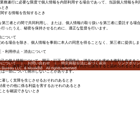
が自己の業務遂行に必要な限度で個人情報を内部利用する場合であって、当該個人情報を
るとき
に関する情報を告知するとき
報を第三者との間で共同利用し、または、個人情報の取り扱いを第三者に委託する場
を行ったうえ、秘密を保持させるために、適正な監督を行います。
供について
に定める場合を除き、個人情報を事前に本人の同意を得ることなく、第三者に提供し
正・利用停止・消去について
が自己の個人情報について、開示・訂正・利用停止・消去などを求める権利を有する
いについて
｜
お問い合わせ
｜
特定商取引法に基づく表示
｜
リンクポリシ
合には、誠実に対応します。尚、次の各号のいずれかに該当すると認められるときは
Bureau LLC. & MusikBB All rights reserved.
たは一部について開示しないことがあります。
遂行に著しく支障を生じさせるおそれのあるとき
財産その他に係る利益を害するおそれのあるとき
ことを確認できないとき