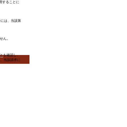
利用することに
合には、当該第
ません。
ことを確認し、
ー
、当該請求に